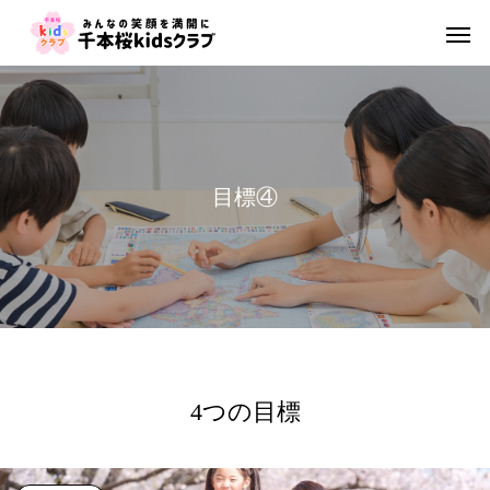
目
標
④
4つの目標